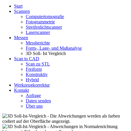
Start
Scannen
Computertomografie
Fotogrammetrie
Streifenlichtscanner
Laserscanner
Messen
Messberichte
Form-, Lage- und Maßanalyse
3D Soll- Ist Vergleich
Scan to CAD
Scan zu STL
Freiform
Konstruktiv
Hybrid
Werkzeugkorrektur
Kontakt
Anfrage
Daten senden
Über uns