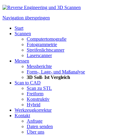
Navigation überspringen
Start
Scannen
Computertomografie
Fotogrammetrie
Streifenlichtscanner
Laserscanner
Messen
Messberichte
Form-, Lage- und Maßanalyse
3D Soll- Ist Vergleich
Scan to CAD
Scan zu STL
Freiform
Konstruktiv
Hybrid
Werkzeugkorrektur
Kontakt
Anfrage
Daten senden
Über uns